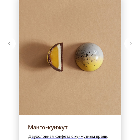
Манго-кунжут
Двухслойная конфета с кунжутным пралине