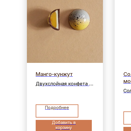
Манго-кунжут
Со
мо
Двухслойная конфета с
кунжутным пралине и
Со
манговым ганашем
ва
ор
Подробнее
це
шо
Добавить в
корзину