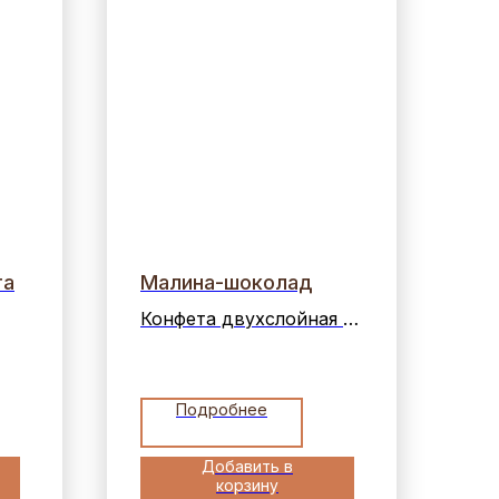
та
Малина-шоколад
Конфета двухслойная с
малиновым
мармеладом и ганашем
й.
на основе темного
Подробнее
шоколада в горьком
шоколаде
Добавить в
корзину