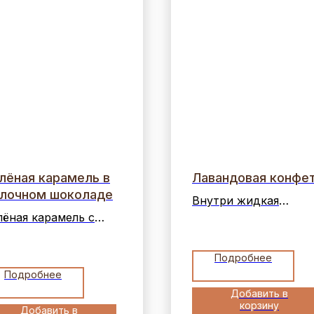
лёная карамель в
Лавандовая конфе
лочном шоколаде
Внутри жидкая
лёная карамель с
сливочная начинка,
нилью, мускатным
ароматизированная
ехом и лимонной
натуральной лавандо
Подробнее
дрой в молочном
Снаружи корпус из
Подробнее
коладе.
горького шоколада.
Добавить в
корзину
Добавить в