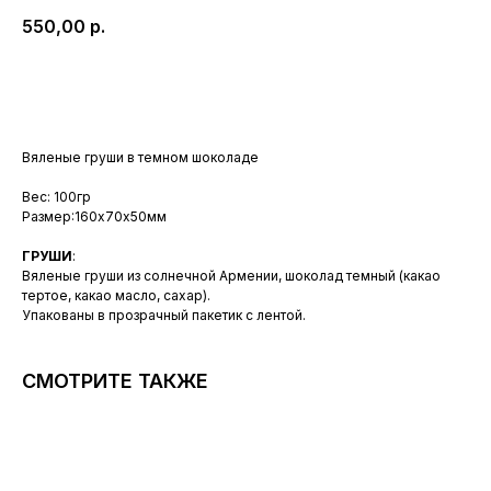
550,00
р.
В корзину
Вяленые груши в темном шоколаде
Вес: 100гр
Размер:160х70х50мм
ГРУШИ
:
Вяленые груши из солнечной Армении, шоколад темный (какао
тертое, какао масло, сахар).
Упакованы в прозрачный пакетик с лентой.
СМОТРИТЕ ТАКЖЕ